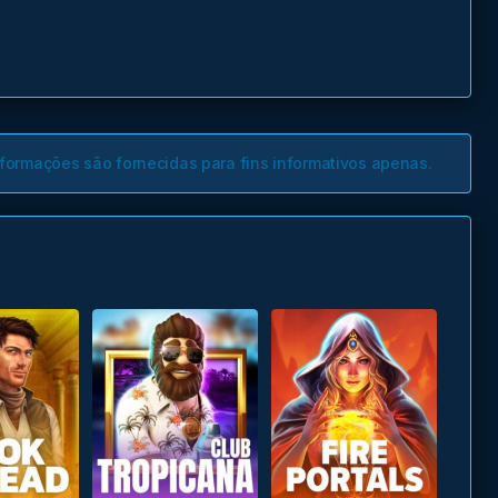
nformações são fornecidas para fins informativos apenas.