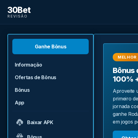
30Bet
REVISÃO
Ganhe Bônus
MELHOR
Informação
Bônus 
Ofertas de Bônus
100% +
Bônus
Aproveite
primeiro d
App
jornada co
ganhe Roda
em jogos p
Baixar APK
Bônus