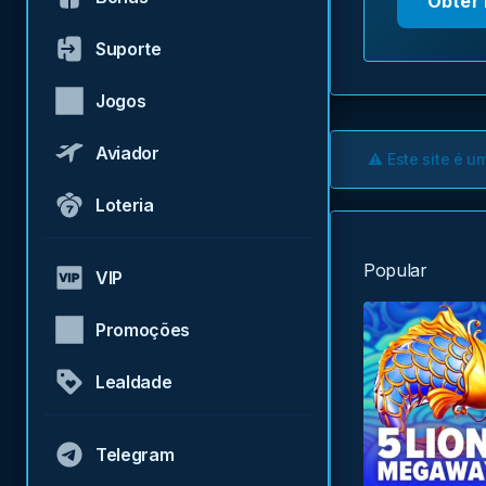
Obter
Suporte
Jogos
Aviador
⚠ Este site é u
Loteria
Popular
VIP
Promoções
Lealdade
Telegram