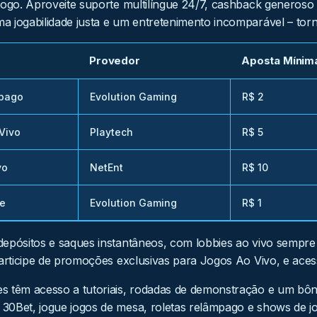
jogo. Aproveite suporte multilíngue 24/7, cashback generoso e
a jogabilidade justa e um entretenimento incomparável – to
Provedor
Aposta Mínim
mpago
Evolution Gaming
R$ 2
Vivo
Playtech
R$ 5
vo
NetEnt
R$ 10
ve
Evolution Gaming
R$ 1
epósitos e saques instantâneos, com lobbies ao vivo sempre 
participe de promoções exclusivas para Jogos Ao Vivo, e aces
s têm acesso a tutoriais, rodadas de demonstração e um bônus
30Bet, jogue jogos de mesa, roletas relâmpago e shows de j