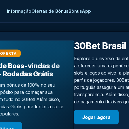
Informação
Ofertas de Bônus
Bônus
App
30Bet Brasil
 OFERTA
Explore o universo de ent
de Boas-vindas de
a oferecer uma experiênci
 Rodadas Grátis
slots e jogos ao vivo, a 
perfis de jogadores. 30Be
 um bônus de 100% no seu
português assegura um am
epósito para começar sua
transparência. Além disso
m tudo no 30Bet! Além disso,
de pagamento flexíveis qu
das Grátis para tentar a sorte
opulares.
Jogar agora