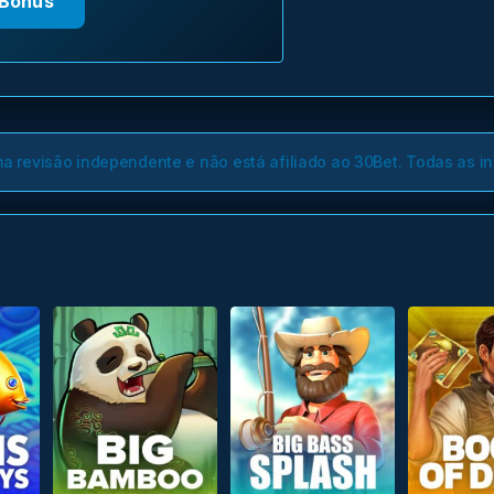
 Bônus
ma revisão independente e não está afiliado ao 30Bet. Todas as i