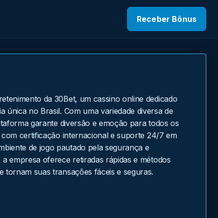
Receber Bônus
retenimento da 30Bet, um cassino online dedicado
a única no Brasil. Com uma variedade diversa de
plataforma garante diversão e emoção para todos os
t com certificação internacional e suporte 24/7 em
biente de jogo pautado pela segurança e
, a empresa oferece retiradas rápidas e métodos
e tornam suas transações fáceis e seguras.