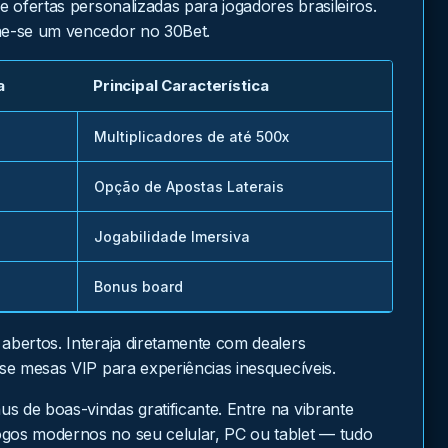
 ofertas personalizadas para jogadores brasileiros.
rne-se um vencedor no 30Bet.
a
Principal Característica
Multiplicadores de até 500x
Opção de Apostas Laterais
Jogabilidade Imersiva
Bonus board
abertos. Interaja diretamente com dealers
se mesas VIP para experiências inesquecíveis.
 de boas-vindas gratificante. Entre na vibrante
ogos modernos no seu celular, PC ou tablet — tudo