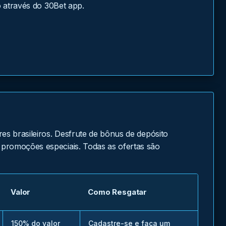
o através do 30Bet app.
es brasileiros. Desfrute de bônus de depósito
promoções especiais. Todas as ofertas são
Valor
Como Resgatar
150% do valor
Cadastre-se e faça um