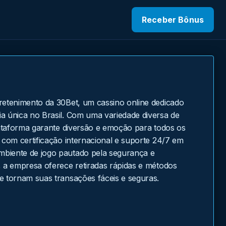
Receber Bônus
retenimento da 30Bet, um cassino online dedicado
a única no Brasil. Com uma variedade diversa de
plataforma garante diversão e emoção para todos os
t com certificação internacional e suporte 24/7 em
biente de jogo pautado pela segurança e
, a empresa oferece retiradas rápidas e métodos
e tornam suas transações fáceis e seguras.