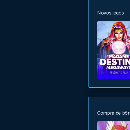
Novos jogos
Compra de bô